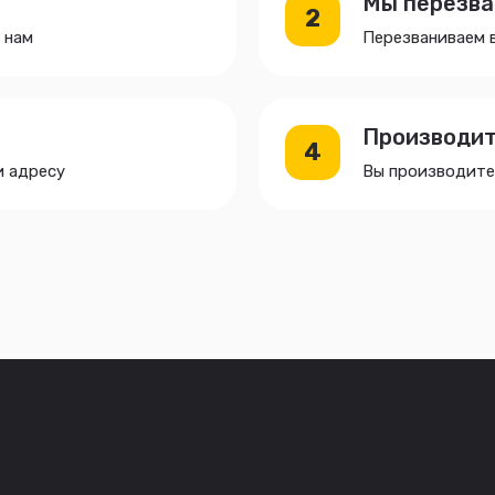
Мы перезва
2
 нам
Перезваниваем в
Производит
4
и адресу
Вы производите