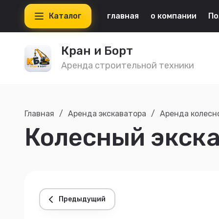
Каталог
главная
о компании
По
Кран и Борт
Аренда строительной техники
Главная
/
Аренда экскаватора
/
Аренда колесн
Колесный экска
Предыдущий