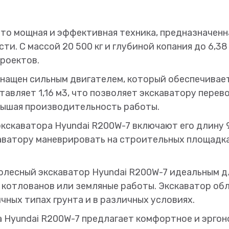
это мощная и эффективная техника, предназначенн
и. С массой 20 500 кг и глубиной копания до 6,3
роектов.
снащен сильным двигателем, который обеспечивае
авляет 1,16 м3, что позволяет экскаватору перев
овышая производительность работы.
кскаватора Hyundai R200W-7 включают его длину 
аватору маневрировать на строительных площадка
колесный экскаватор Hyundai R200W-7 идеальным 
во котлованов или земляные работы. Экскаватор о
чных типах грунта и в различных условиях.
а Hyundai R200W-7 предлагает комфортное и эргон